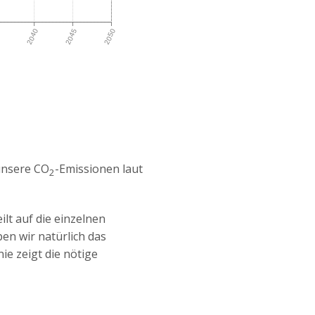
5
2040
2045
2050
unsere CO
-Emissionen laut
2
lt auf die einzelnen
n wir natürlich das
nie zeigt die nötige