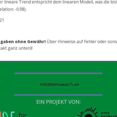
Der lineare Trend entspricht dem linearen Modell, was die bi
ation: -0.98).
021
ngaben ohne Gewähr!
Über Hinweise auf Fehler oder son
takt ganz unten)!
info@klimawatch.de
EIN PROJEKT VON: