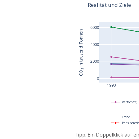
Realität und Ziele
6000
 in tausend Tonnen
4000
2000
2
CO
0
1990
Wirtschaft, 
Trend
Paris berec
Tipp: Ein Doppelklick auf e