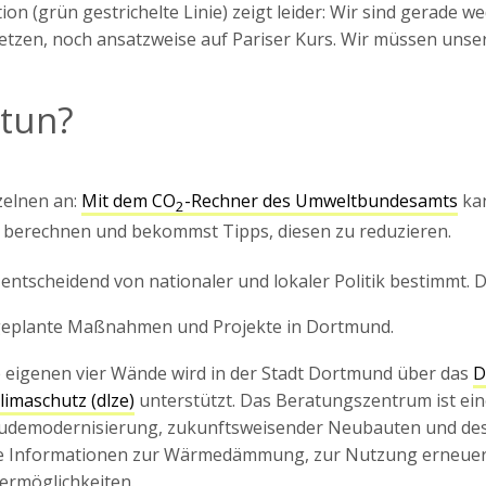
on (grün gestrichelte Linie) zeigt leider: Wir sind gerade w
tzen, noch ansatzweise auf Pariser Kurs. Wir müssen uns
 tun?
zelnen an:
Mit dem CO
-Rechner des Umweltbundesamts
ka
2
 berechnen und bekommst Tipps, diesen zu reduzieren.
entscheidend von nationaler und lokaler Politik bestimmt. 
 geplante Maßnahmen und Projekte in Dortmund.
 eigenen vier Wände wird in der Stadt Dortmund über das
D
limaschutz (dlze)
unterstützt. Das Beratungszentrum ist eine
äudemodernisierung, zukunftsweisender Neubauten und des
e Informationen zur Wärmedämmung, zur Nutzung erneuer
dermöglichkeiten.