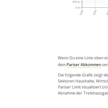
500 kt
0 kt
1990
1995
20
Wenn Du eine Linie oben ei
dem
Pariser Abkommen
sen
Die folgende Grafik zeigt 
Sektoren Haushalte, Wirts
Pariser Limit visualisiert (r
Abnahme der Treibhausgas