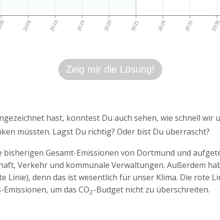
00
2005
2010
2015
2020
2021
2026
2031
203
Zeig mir die Lösung!
ngezeichnet hast, konntest Du auch sehen, wie schnell wir 
ken müssten. Lagst Du richtig? Oder bist Du überrascht?
die bisherigen Gesamt-Emissionen von Dortmund und aufgetei
chaft, Verkehr und kommunale Verwaltungen. Außerdem habe
ote Linie), denn das ist wesentlich für unser Klima. Die rote Li
-Emissionen, um das CO
-Budget nicht zu überschreiten.
2