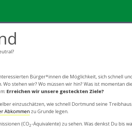
nd
utral?
 interessierten Bürger*innen die Möglichkeit, sich schnell u
. Wo stehen wir? Wo müssen wir hin? Was ist momentan die
em:
Erreichen wir unsere gesteckten Ziele?
 selber einzuschätzen, wie schnell Dortmund seine Treibha
ser Abkommen
zu Grunde legen.
missionen (CO
-Äquivalente) zu sehen. Was denkst Du bis 
2