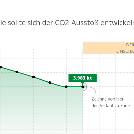
ie sollte sich der CO2-Ausstoß entwickel
DEI
EINSCH
3.983 kt
3.983 kt
Zeichne von hier
den Verlauf zu Ende